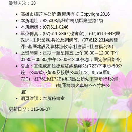
瀏覽人次：
38
高雄市橋頭區公所 版權所有 © Copyright 2016
本所地址：825003高雄市橋頭區隆豐路1號
本所總機：(07)611-0246
單位傳真：(07)611-3367(秘書室)、(07)611-5949(民
政課--里鄰業務.兵役及調解等、(07)612-2314(經建
課--基層建設及農林漁牧等.社會課--社會福利等)
上班時間：星期一至星期五 上午08:00～12:00 下午
01:30～05:30(中午12:00~13:30休息；國定假日除外)
交通：臺鐵或高雄捷運紅線橋頭站(R23)下車步行8分
鐘、公車式小黃95及接駁公車紅72、紅75(原紅
72C)、紅76(原紅72B)橋頭區公所站下車步行1分鐘。
高雄市公共腳踏車
(捷運橋頭火車站<-->竹林公
園)
網頁維護：本所秘書室
更新日期：
115-08-07