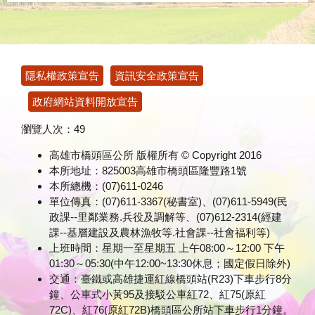
:::
隱私權政策宣告
資訊安全政策宣告
政府網站資料開放宣告
瀏覽人次：
49
高雄市橋頭區公所 版權所有 © Copyright 2016
本所地址：825003高雄市橋頭區隆豐路1號
本所總機：(07)611-0246
單位傳真：(07)611-3367(秘書室)、(07)611-5949(民
政課--里鄰業務.兵役及調解等、(07)612-2314(經建
課--基層建設及農林漁牧等.社會課--社會福利等)
上班時間：星期一至星期五 上午08:00～12:00 下午
01:30～05:30(中午12:00~13:30休息；國定假日除外)
交通：臺鐵或高雄捷運紅線橋頭站(R23)下車步行8分
鐘、公車式小黃95及接駁公車紅72、紅75(原紅
72C)、紅76(原紅72B)橋頭區公所站下車步行1分鐘。