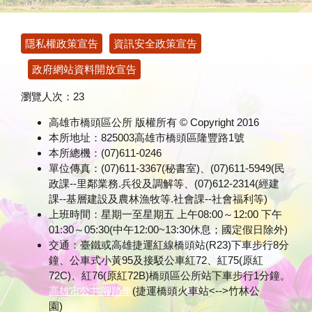
:::
隱私權政策宣告
資訊安全政策宣告
政府網站資料開放宣告
瀏覽人次：
23
高雄市橋頭區公所 版權所有 © Copyright 2016
本所地址：825003高雄市橋頭區隆豐路1號
本所總機：(07)611-0246
單位傳真：(07)611-3367(秘書室)、(07)611-5949(民
政課--里鄰業務.兵役及調解等、(07)612-2314(經建
課--基層建設及農林漁牧等.社會課--社會福利等)
上班時間：星期一至星期五 上午08:00～12:00 下午
01:30～05:30(中午12:00~13:30休息；國定假日除外)
交通：臺鐵或高雄捷運紅線橋頭站(R23)下車步行8分
鐘、公車式小黃95及接駁公車紅72、紅75(原紅
72C)、紅76(原紅72B)橋頭區公所站下車步行1分鐘。
高雄市公共腳踏車
(捷運橋頭火車站<-->竹林公
園)