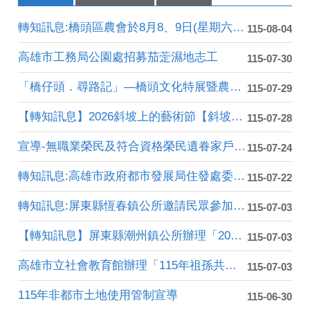
轉知訊息:橋頭區農會於8月8、9日(星期六、日)上午9：0....
115-08-04
高雄市工務局公園處招募茄萣濕地志工
115-07-30
「橋仔頭．尋路記」—橋頭文化特展暨農牧業推廣活動體驗課程報名....
115-07-29
【轉知訊息】2026斜坡上的藝術節【斜坡上的生活設計獎】
115-07-28
宣導-無職業榮民及符合資格榮民遺眷家戶代表，健保費享補助！
115-07-24
轉知訊息:高雄市政府都市發展局住發處委託高雄市住宅及都市更新....
115-07-22
轉知訊息:屏東縣恆春鎮公所邀請民眾參加「2026恆春古城國際....
115-07-03
【轉知訊息】屏東縣潮州鎮公所辦理「2026大潮藝文市集系列 ....
115-07-03
高雄市立社會教育館辦理「115年祖孫共學．幸福花開」活動，7....
115-07-03
115年非都市土地使用管制宣導
115-06-30