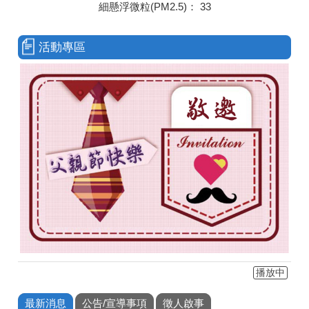
細懸浮微粒(PM2.5)：
33
活動專區
播放中
最新消息
公告/宣導事項
徵人啟事