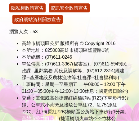
隱私權政策宣告
資訊安全政策宣告
政府網站資料開放宣告
瀏覽人次：
53
高雄市橋頭區公所 版權所有 © Copyright 2016
本所地址：825003高雄市橋頭區隆豐路1號
本所總機：(07)611-0246
單位傳真：(07)611-3367(秘書室)、(07)611-5949(民
政課--里鄰業務.兵役及調解等、(07)612-2314(經建
課--基層建設及農林漁牧等.社會課--社會福利等)
上班時間：星期一至星期五 上午08:00～12:00 下午
01:30～05:30(中午12:00~13:30休息；國定假日除外)
交通：臺鐵或高雄捷運紅線橋頭站(R23)下車步行8分
鐘、公車式小黃95及接駁公車紅72、紅75(原紅
72C)、紅76(原紅72B)橋頭區公所站下車步行1分鐘。
高雄市公共腳踏車
(捷運橋頭火車站<-->竹林公
園)
網頁維護：本所秘書室