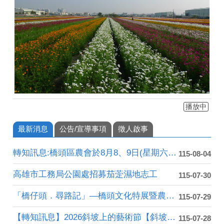
播放中
最新消息
公告/宣導事項
徵人啟事
轉知訊息:橋頭區農會於8月8、9日(星期六、日)上午9：0....
115-08-04
高雄市工務局公園處招募茄萣濕地志工
115-07-30
「橋仔頭．尋路記」—橋頭文化特展暨農牧業推廣活動體驗課程報名....
115-07-29
【轉知訊息】2026斜坡上的藝術節【斜坡上的生活設計獎】
115-07-28