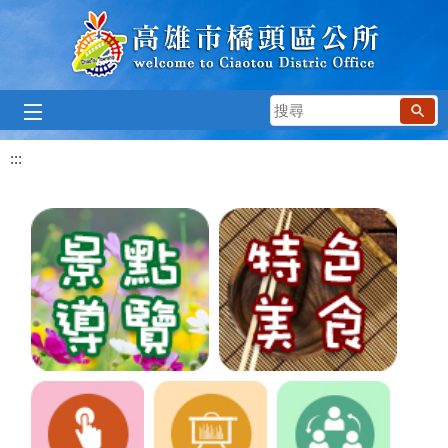
跳到主要內容區塊
搜
尋
:::
橋頭地院 橋頭地檢
橋頭糖廠五分車
橋頭糖廠
橋頭科學園區
夢想橋頭希望出頭
甲圍國小公托-高雄第30處
播放中