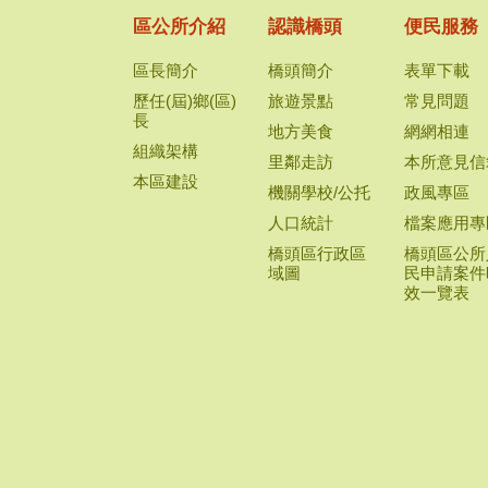
區公所介紹
認識橋頭
便民服務
區長簡介
橋頭簡介
表單下載
歷任(屆)鄉(區)
旅遊景點
常見問題
長
地方美食
網網相連
組織架構
里鄰走訪
本所意見信
本區建設
機關學校/公托
政風專區
人口統計
檔案應用專
橋頭區行政區
橋頭區公所
域圖
民申請案件
效一覽表