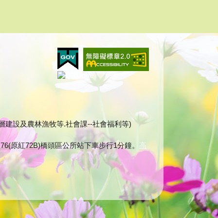
建課--基層建設及農林漁牧等.社會課--社會福利等)
76(原紅72B)橋頭區公所站下車步行1分鐘。
高