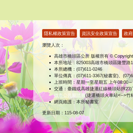
:::
隱私權政策宣告
資訊安全政策宣告
政府
瀏覽人次：
高雄市橋頭區公所 版權所有 © Copyright 
本所地址：825003高雄市橋頭區隆豐路
本所總機：(07)611-0246
單位傳真：(07)611-3367(秘書室)、(0
上班時間：星期一至星期五 上午08:00～12:0
交通：臺鐵或高雄捷運紅線橋頭站(R23)下
雄市公共腳踏車
(捷運橋頭火車站<--
網頁維護：本所秘書室
更新日期：
115-08-07