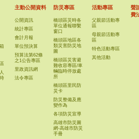
主動公開資料
防災專區
活動專區
聲
費
公開資訊
橋頭區災時各
父親節活動專
單位通報聯繫
區
統計專區
窗口
母親節活動專
會計月報
橋頭區地區各
區
類災害防災地
箱
單位預決算
特色活動專區
圖
預算法第62條
其他活動
橋頭區災害避
之1公告專區
區
難收容專區/車
里政資訊網
輛臨時停放處
人
所
時
法令專區
橋頭區里民防
災卡
防災整備及應
變作為
各項防災宣導
高雄市防災圖
網-高雄市防災
手冊