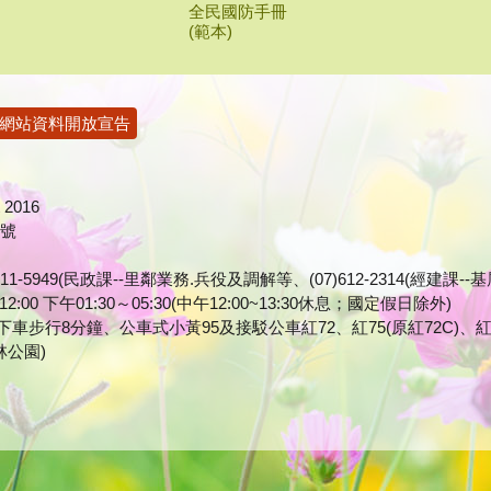
全民國防手冊
(範本)
網站資料開放宣告
2016
1號
7)611-5949(民政課--里鄰業務.兵役及調解等、(07)612-2314(經
0 下午01:30～05:30(中午12:00~13:30休息；國定假日除外)
車步行8分鐘、公車式小黃95及接駁公車紅72、紅75(原紅72C)、紅
>竹林公園)