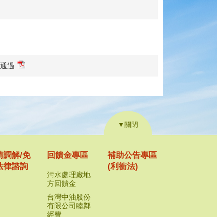
議通過
▼關閉
請調解/免
回饋金專區
補助公告專區
法律諮詢
(利衝法)
污水處理廠地
方回饋金
台灣中油股份
有限公司睦鄰
經費