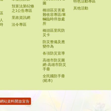
特色活動專區
圖
預算法第62條
其他活動
橋頭區災害避
之1公告專區
區
難收容專區/車
里政資訊網
輛臨時停放處
人
所
時
法令專區
橋頭區里民防
災卡
防災整備及應
變作為
各項防災宣導
高雄市防災圖
網-高雄市防災
手冊
全民國防手冊
(範本)
網站資料開放宣告