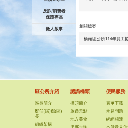
反詐/消費者
保護專區
相關檔案
徵人啟事
橋頭區公所114年員工
區公所介紹
認識橋頭
便民服務
區長簡介
橋頭簡介
表單下載
歷任(屆)鄉(區)
旅遊景點
常見問題
長
地方美食
網網相連
組織架構
里鄰走訪
本所意見信