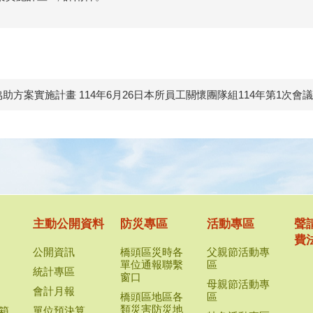
協助方案實施計畫 114年6月26日本所員工關懷團隊組114年第1次會
主動公開資料
防災專區
活動專區
聲
費
公開資訊
橋頭區災時各
父親節活動專
單位通報聯繫
區
統計專區
窗口
母親節活動專
會計月報
橋頭區地區各
區
類災害防災地
箱
單位預決算