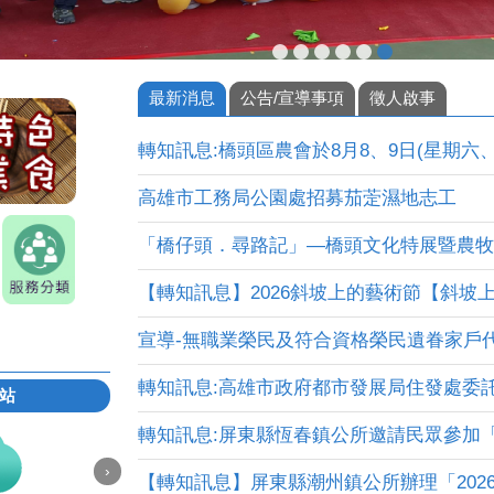
最新消息
公告/宣導事項
徵人啟事
轉知訊息:橋頭區農會於8月8、9日(星期六、日)
高雄市工務局公園處招募茄萣濕地志工
「橋仔頭．尋路記」—橋頭文化特展暨農牧業
【轉知訊息】2026斜坡上的藝術節【斜坡
宣導-無職業榮民及符合資格榮民遺眷家戶
轉知訊息:高雄市政府都市發展局住發處委託高
站
轉知訊息:屏東縣恆春鎮公所邀請民眾參加「20
›
【轉知訊息】屏東縣潮州鎮公所辦理「2026大