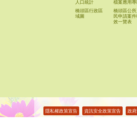
:::
隱私權政策宣告
資訊安全政策宣告
政府
瀏覽人次：
28
高雄市橋頭區公所 版權所有 © Copyright 
本所地址：825003高雄市橋頭區隆豐路
本所總機：(07)611-0246
單位傳真：(07)611-3367(秘書室)、(0
上班時間：星期一至星期五 上午08:00～12:0
交通：臺鐵或高雄捷運紅線橋頭站(R23)下
雄市公共腳踏車
(捷運橋頭火車站<--
網頁維護：本所秘書室