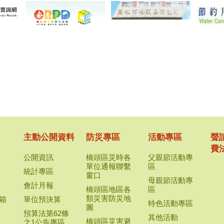
主動公開資料
防災專區
活動專區
聲
費
公開資訊
橋頭區災時各
父親節活動專
單位通報聯繫
區
統計專區
窗口
母親節活動專
會計月報
橋頭區地區各
區
類災害防災地
箱
單位預決算
特色活動專區
圖
預算法第62條
其他活動
橋頭區災害避
之1公告專區
區
難收容專區/車
里政資訊網
輛臨時停放處
人
所
時
法令專區
橋頭區里民防
災卡
防災整備及應
變作為
各項防災宣導