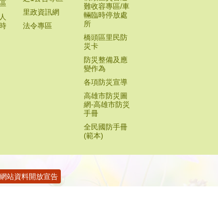
高雄市防災圖
網-高雄市防災
手冊
全民國防手冊
(範本)
網站資料開放宣告
2016
1號
7)611-5949(民政課--里鄰業務.兵役及調解等、(07)612-2314(經
0 下午01:30～05:30(中午12:00~13:30休息；國定假日除外)
車步行8分鐘、公車式小黃95及接駁公車紅72、紅75(原紅72C)、紅
>竹林公園)