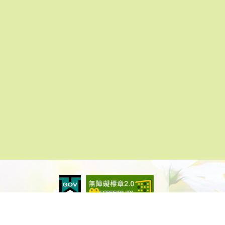
建課--基層建設及農林漁牧等.社會課--社會福利等)
76(原紅72B)橋頭區公所站下車步行1分鐘。
高