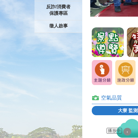
反詐/消費者
保護專區
徵人啟事
空氣品質
大寮
監測
播放中
‹