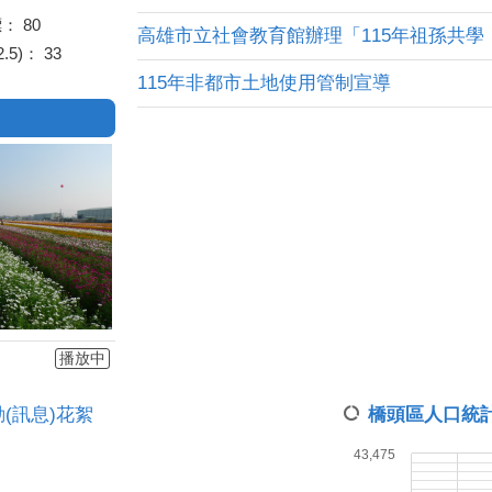
標：
80
高雄市立社會教育館辦理「115年祖孫共學．幸
.5)：
33
115年非都市土地使用管制宣導
播放中
動(訊息)花絮
橋頭區人口統
43,475
43,450
43,425
43,400
43,375
43,350