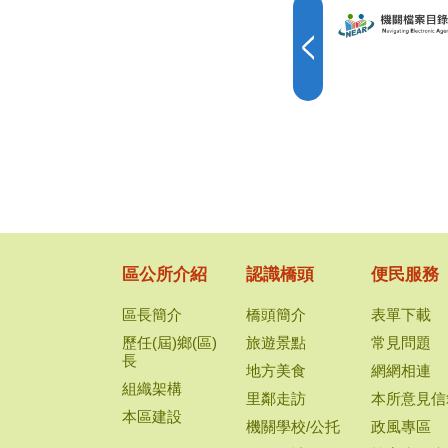
區公所介紹
認識橋頭
便民服務
區長簡介
橋頭簡介
表單下載
歷任(屆)鄉(區)
旅遊景點
常見問題
長
地方美食
網網相連
組織架構
里鄰走訪
本所意見信
本區建設
機關學校/公托
政風專區
人口統計
檔案應用專
橋頭區行政區
橋頭區公所
域圖
民申請案件
效一覽表