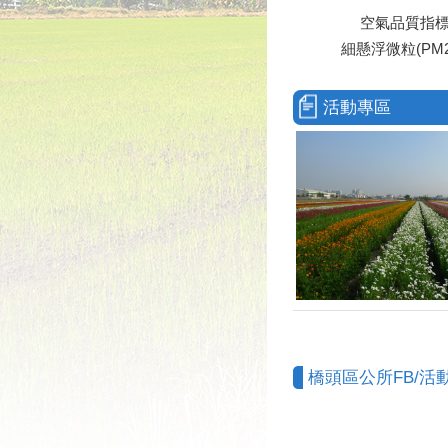
空氣品質指
細懸浮微粒(PM2
活動專區
橋頭區公所FB/活