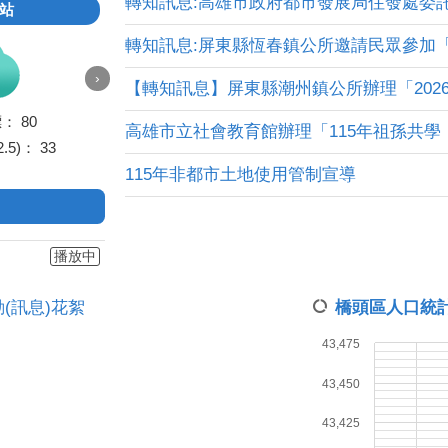
轉知訊息:高雄市政府都市發展局住發處委託高
站
轉知訊息:屏東縣恆春鎮公所邀請民眾參加「20
›
【轉知訊息】屏東縣潮州鎮公所辦理「2026大
標：
80
高雄市立社會教育館辦理「115年祖孫共學．幸
.5)：
33
115年非都市土地使用管制宣導
播放中
動(訊息)花絮
橋頭區人口統
43,475
43,450
43,425