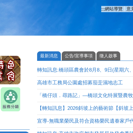
網站導覽
意
:::
橋頭地院 橋頭地檢
橋頭糖廠五分車
橋頭糖廠
橋頭科學園區
夢想橋頭希望出
甲圍國小公托-
最新消息
公告/宣導事項
徵人啟事
轉知訊息:橋頭區農會於8月8、9日(星期六、日)
高雄市工務局公園處招募茄萣濕地志工
「橋仔頭．尋路記」—橋頭文化特展暨農牧業
【轉知訊息】2026斜坡上的藝術節【斜坡
宣導-無職業榮民及符合資格榮民遺眷家戶