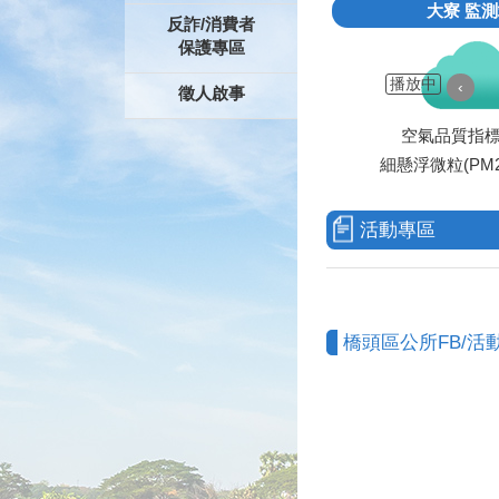
大寮
監測
反詐/消費者
保護專區
播放中
‹
徵人啟事
空氣品質指
細懸浮微粒(PM2
活動專區
橋頭區公所FB/活