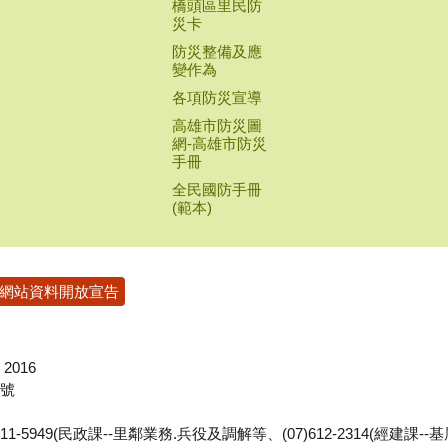
橋頭區里民防
災卡
防災整備及應
變作為
各項防災宣導
高雄市防災圖
網-高雄市防災
手冊
全民國防手冊
(範本)
網站資料開放宣告
2016
1號
7)611-5949(民政課--里鄰業務.兵役及調解等、(07)612-2314(經