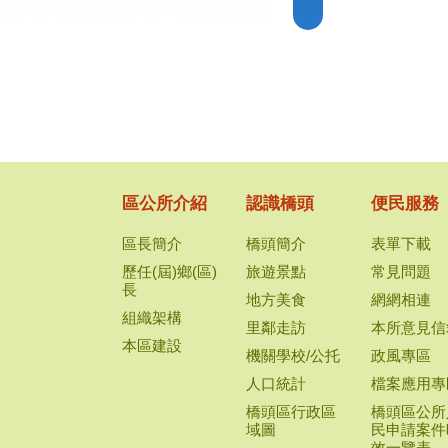
區公所介紹
認識橋頭
便民服務
區長簡介
橋頭簡介
表單下載
歷任(屆)鄉(區)
旅遊景點
常見問題
長
地方美食
網網相連
組織架構
里鄰走訪
本所意見信
本區建設
機關學校/公托
政風專區
人口統計
檔案應用專
橋頭區行政區
橋頭區公所
域圖
民申請案件
效一覽表