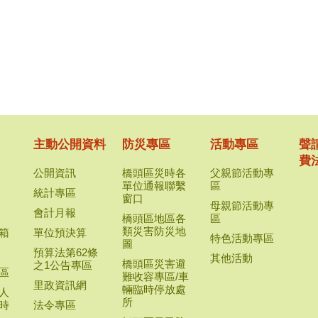
主動公開資料
防災專區
活動專區
聲
費
公開資訊
橋頭區災時各
父親節活動專
單位通報聯繫
區
統計專區
窗口
母親節活動專
會計月報
橋頭區地區各
區
類災害防災地
箱
單位預決算
特色活動專區
圖
預算法第62條
其他活動
橋頭區災害避
之1公告專區
區
難收容專區/車
里政資訊網
輛臨時停放處
人
所
時
法令專區