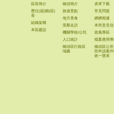
區長簡介
橋頭簡介
表單下載
歷任(屆)鄉(區)
旅遊景點
常見問題
長
地方美食
網網相連
組織架構
里鄰走訪
本所意見信
本區建設
機關學校/公托
政風專區
人口統計
檔案應用專
橋頭區行政區
橋頭區公所
域圖
民申請案件
效一覽表