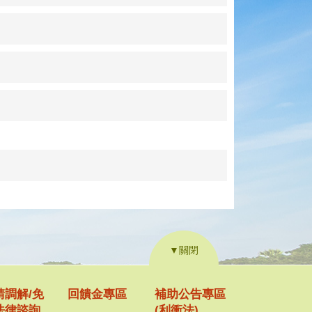
▼關閉
請調解/免
回饋金專區
補助公告專區
法律諮詢
(利衝法)