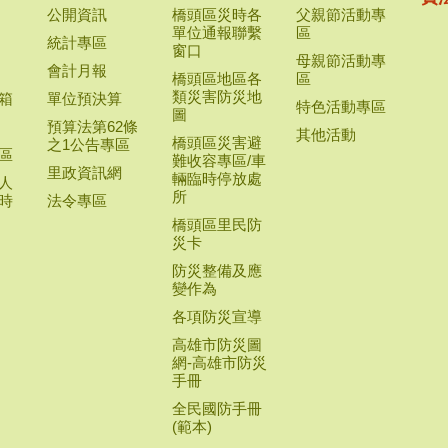
公開資訊
橋頭區災時各
父親節活動專
單位通報聯繫
區
統計專區
窗口
母親節活動專
會計月報
橋頭區地區各
區
類災害防災地
箱
單位預決算
特色活動專區
圖
預算法第62條
其他活動
橋頭區災害避
之1公告專區
區
難收容專區/車
里政資訊網
輛臨時停放處
人
所
時
法令專區
橋頭區里民防
災卡
防災整備及應
變作為
各項防災宣導
高雄市防災圖
網-高雄市防災
手冊
全民國防手冊
(範本)