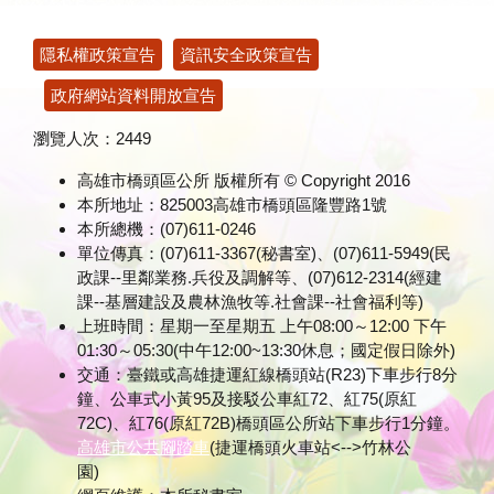
:::
隱私權政策宣告
資訊安全政策宣告
政府網站資料開放宣告
瀏覽人次：
2449
高雄市橋頭區公所 版權所有 © Copyright 2016
本所地址：825003高雄市橋頭區隆豐路1號
本所總機：(07)611-0246
單位傳真：(07)611-3367(秘書室)、(07)611-5949(民
政課--里鄰業務.兵役及調解等、(07)612-2314(經建
課--基層建設及農林漁牧等.社會課--社會福利等)
上班時間：星期一至星期五 上午08:00～12:00 下午
01:30～05:30(中午12:00~13:30休息；國定假日除外)
交通：臺鐵或高雄捷運紅線橋頭站(R23)下車步行8分
鐘、公車式小黃95及接駁公車紅72、紅75(原紅
72C)、紅76(原紅72B)橋頭區公所站下車步行1分鐘。
高雄市公共腳踏車
(捷運橋頭火車站<-->竹林公
園)