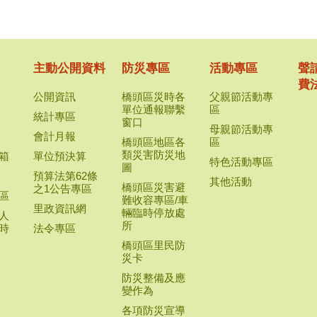
主動公開資料
防災專區
活動專區
聲
費
公開資訊
橋頭區災時各
父親節活動專
單位通報聯繫
區
統計專區
窗口
母親節活動專
會計月報
橋頭區地區各
區
類災害防災地
箱
單位預決算
特色活動專區
圖
預算法第62條
其他活動
橋頭區災害避
之1公告專區
區
難收容專區/車
里政資訊網
輛臨時停放處
人
所
時
法令專區
橋頭區里民防
災卡
防災整備及應
變作為
各項防災宣導