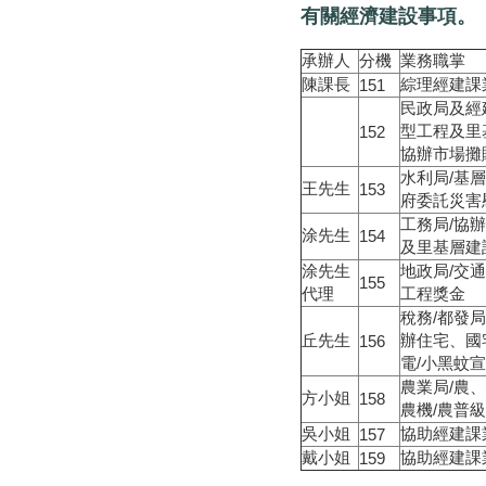
有關經濟建設事項。
承辦人
分機
業務職掌
陳課長
綜理經建課
151
民政局及經
型工程及里
152
協辦市場攤
水利局/基
王先生
153
府委託災害
工務局/協
涂先生
154
及里基層建
涂先生
地政局/交
155
代理
工程獎金
稅務/都發局
丘先生
辦住宅、國
156
電/小黑蚊
農業局/農
方小姐
158
農機/農普
吳小姐
協助經建課
157
戴小姐
協助經建課
159