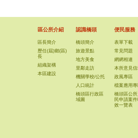
區公所介紹
認識橋頭
便民服務
區長簡介
橋頭簡介
表單下載
歷任(屆)鄉(區)
旅遊景點
常見問題
長
地方美食
網網相連
組織架構
里鄰走訪
本所意見信
本區建設
機關學校/公托
政風專區
人口統計
檔案應用專
橋頭區行政區
橋頭區公所
域圖
民申請案件
效一覽表