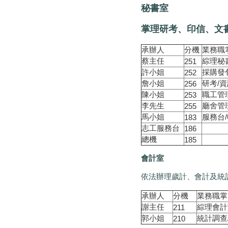
秘書室
掌理研考、印信、文
承辦人
分機
業務職
蔡主任
綜理秘
251
許小姐
採購發
252
詹小姐
研考/
256
陳小姐
職工管理
253
李先生
廳舍管理
255
馬小姐
服務台
183
志工服務台
186
總機
185
會計室
依法辦理歲計、會計及統
承辦人
分機
業務職掌
謝主任
綜理會計
211
郭小姐
統計調查
210