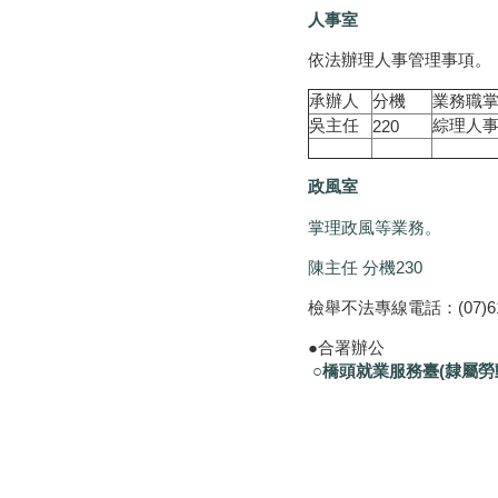
人事室
依法辦理人事管理事項。
承辦人
分機
業務職
吳主任
綜理人
220
政風室
掌理政風等業務。
陳主任 分機230
檢舉不法專線電話：(07)612
●合署辦公
○橋頭就業服務臺
(隸屬勞