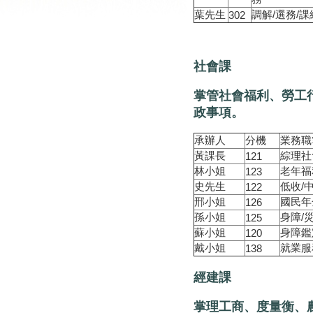
葉先生
調解/選務/課
302
社會課
掌管社會福利、勞工
政事項。
承辦人
分機
業務職
黃課長
綜理社
121
林小姐
老年福
123
史先生
低收/
122
邢小姐
國民年
126
孫小姐
身障/
125
蘇小姐
身障鑑
120
戴小姐
就業服
138
經建課
掌理工商、度量衡、