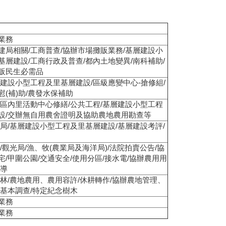
業務
建局相關/工商普查/協辦市場攤販業務/基層建設小
基層建設/工商行政及普查/都內土地變異/南科補助/
販民生必需品
層建設小型工程及里基層建設/區級應變中心-搶修組/
慰(補)助/農發水保補助
辦區內里活動中心修繕/公共工程/基層建設小型工程
設/交辦無自用農舍證明及協助農地農用勘查等
通局/基層建設小型工程及里基層建設/基層建設考評/
/觀光局/漁、牧(農業局及海洋局)/法院拍賣公告/協
宅/甲圍公園/交通安全/使用分區/接水電/協辦農用用
宣導
、林/農地農用、農用容許/休耕轉作/協辦農地管理、
級基本調查/特定紀念樹木
業務
業務