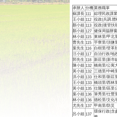
承辦人
分機
業務職掌
蘇課長
綜理民政課
111
王小姐
役政(兵調.體
112
顏小姐
役政(後管扶
113
顏小姐
健保局協辦
127
林小姐
東林里/甲北
115
曹先生
芋寮里/頂鹽
115
葉先生
白樹里/登革
116
汪小姐
自治行政/地
117
郭先生
新莊里(新市鎮
118
陳小姐
橋南里/公寓
132
黃小姐
三德里/中崎
132
洪小姐
仕和里/新莊
133
王小姐
橋頭里/西林
133
黃小姐
仕隆里/區里
135
葉小姐
筆秀里/仕豐
136
林小姐
德松里/文化/
136
尤先生
甲南里/防災
137
環保行政(含參
呂小姐
137
務