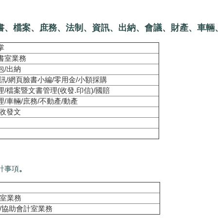
書、檔案、庶務、法制、資訊、出納、會議、財產、車輛
掌
書室業務
包/出納
資訊/網頁臉書小編/零用金/小額採購
/檔案暨文書管理(收發.印信)/國賠
/車輛/庶務/不動產/動產
/收發文
計事項
。
室業務
/協助會計室業務