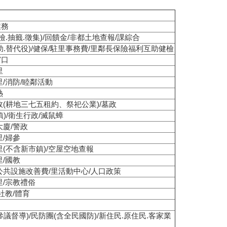
業務
檢.抽籤.徵集)/回饋金/非都土地查報/課綜合
助.替代役)/健保/駐里事務費/里鄰長保險福利互助健檢
窗口
里
里/消防/睦鄰活動
熱
政(耕地三七五租約、祭祀公業)/墓政
)/衛生行政/滅鼠蟑
大廈/警政
里/婦參
里(不含新市鎮)/空屋空地查報
里/國教
公共設施改善費/里活動中心/人口政策
里/宗教禮俗
社教/體育
議督導)/民防團(含全民國防)/新住民.原住民.客家業