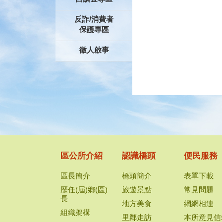
反詐/消費者
保護專區
徵人啟事
區公所介紹
認識橋頭
便民服務
區長簡介
橋頭簡介
表單下載
歷任(屆)鄉(區)
旅遊景點
常見問題
長
地方美食
網網相連
組織架構
里鄰走訪
本所意見信