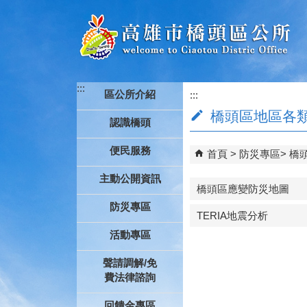
跳到主要內容區塊
:::
區公所介紹
:::
橋頭區地區各
認識橋頭
便民服務
首頁
防災專區
橋
主動公開資訊
橋頭區應變防災地圖
防災專區
TERIA地震分析
活動專區
聲請調解/免
費法律諮詢
回饋金專區