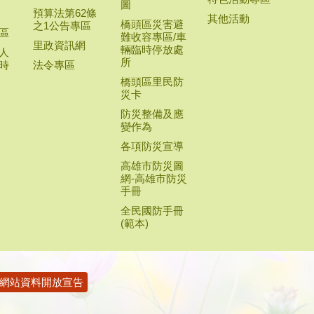
圖
預算法第62條
其他活動
橋頭區災害避
之1公告專區
區
難收容專區/車
里政資訊網
輛臨時停放處
人
所
時
法令專區
橋頭區里民防
災卡
防災整備及應
變作為
各項防災宣導
高雄市防災圖
網-高雄市防災
手冊
全民國防手冊
(範本)
網站資料開放宣告