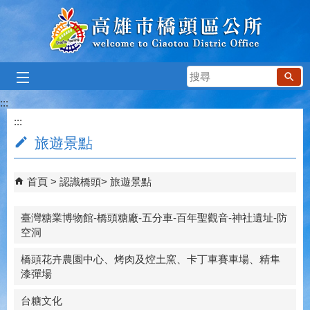
跳到主要內容區塊
搜
尋
:::
:::
旅遊景點
首頁
認識橋頭
旅遊景點
臺灣糖業博物館-橋頭糖廠-五分車-百年聖觀音-神社遺址-防
空洞
橋頭花卉農園中心、烤肉及焢土窯、卡丁車賽車場、精隼
漆彈場
台糖文化