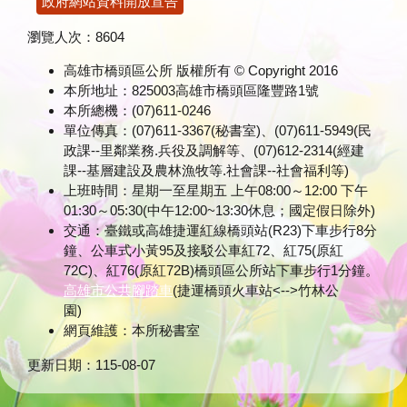
政府網站資料開放宣告
瀏覽人次：
8604
高雄市橋頭區公所 版權所有 © Copyright 2016
本所地址：825003高雄市橋頭區隆豐路1號
本所總機：(07)611-0246
單位傳真：(07)611-3367(秘書室)、(07)611-5949(民
政課--里鄰業務.兵役及調解等、(07)612-2314(經建
課--基層建設及農林漁牧等.社會課--社會福利等)
上班時間：星期一至星期五 上午08:00～12:00 下午
01:30～05:30(中午12:00~13:30休息；國定假日除外)
交通：臺鐵或高雄捷運紅線橋頭站(R23)下車步行8分
鐘、公車式小黃95及接駁公車紅72、紅75(原紅
72C)、紅76(原紅72B)橋頭區公所站下車步行1分鐘。
高雄市公共腳踏車
(捷運橋頭火車站<-->竹林公
園)
網頁維護：本所秘書室
更新日期：
115-08-07