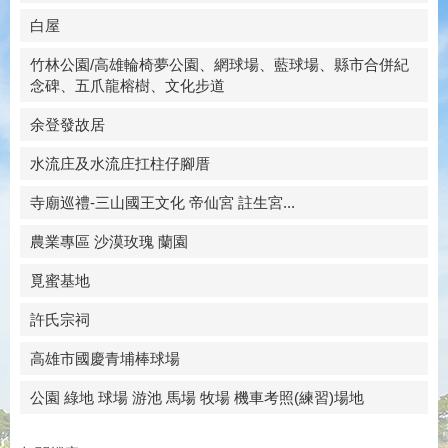
白屋
竹林公園/高雄輪椅夢公園、網球場、藍球場、縣市合併紀
念碑、五爪龍榕樹、文化步道
余登發故居
水流庄及水流庄扛柱仔腳厝
寺廟巡禮-三山國王文化 帝仙宮 註生宮...
農業專區 沙漠玫瑰 蘭園
覓蜜基地
許氏宗祠
高雄市國慶青埔棒球場
公園 綠地 球場 游池 馬場 牧場 機車考照(練習)場地