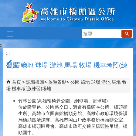
跳到主要內容區塊
搜
尋
:::
:::
公園 綠地 球場 游池 馬場 牧場 機車考照(練習)場地
首頁
認識橋頭
旅遊景點
公園 綠地 球場 游池 馬場 牧
場 機車考照(練習)場地
竹林公園(高雄輪椅夢公園、網球場、籃球場)
位於隆豐路、公園路交口，週邊有橋頭區公所、橋頭衛
生所、高雄市立圖書館橋頭分館、高雄市政府環境保護
局橋頭區清潔隊、高雄市岡山戶政事務所橋頭辦公室、
高雄市橋頭區農會、高雄市政府交通局橋頭拖吊場、橋
頭國中。