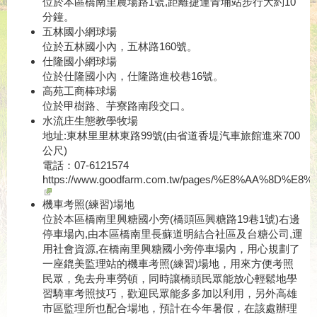
位於本區橋南里農場路1號,距離捷運青埔站步行大約10
分鐘。
五林國小網球場
位於五林國小內，五林路160號。
仕隆國小網球場
位於仕隆國小內，仕隆路進校巷16號。
高苑工商棒球場
位於甲樹路、芋寮路南段交口。
水流庄生態教學牧場
地址:東林里里林東路99號(由省道香堤汽車旅館進來700
公尺)
電話：07-6121574
https://www.goodfarm.com.tw/pages/%E8%AA%8D%
機車考照(練習)場地
位於本區橋南里興糖國小旁(橋頭區興糖路19巷1號)右邊
停車場內,由本區橋南里長蘇道明結合社區及台糖公司,運
用社會資源,在橋南里興糖國小旁停車場內，用心規劃了
一座鎞美監理站的機車考照(練習)場地，用來方便考照
民眾，免去舟車勞頓，同時讓橋頭民眾能放心輕鬆地學
習騎車考照技巧，歡迎民眾能多多加以利用，另外高雄
市區監理所也配合場地，預計在今年暑假，在該處辦理