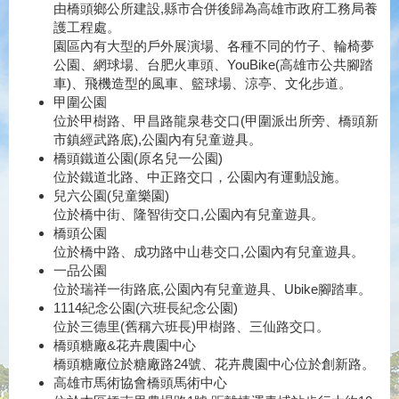
由橋頭鄉公所建設,縣市合併後歸為高雄市政府工務局養
護工程處。
園區內有大型的戶外展演場、各種不同的竹子、輪椅夢
公園、網球場、台肥火車頭、YouBike(高雄市公共腳踏
車)、飛機造型的風車、籃球場、涼亭、文化步道。
甲圍公園
位於甲樹路、甲昌路龍泉巷交口(甲圍派出所旁、橋頭新
市鎮經武路底),公園內有兒童遊具。
橋頭鐵道公園(原名兒一公園)
位於鐵道北路、中正路交口，公園內有運動設施。
兒六公園(兒童樂園)
位於橋中街、隆智街交口,公園內有兒童遊具。
橋頭公園
位於橋中路、成功路中山巷交口,公園內有兒童遊具。
一品公園
位於瑞祥一街路底,公園內有兒童遊具、Ubike腳踏車。
1114紀念公園(六班長紀念公園)
位於三德里(舊稱六班長)甲樹路、三仙路交口。
橋頭糖廠&花卉農園中心
橋頭糖廠位於糖廠路24號、花卉農園中心位於創新路。
高雄市馬術協會橋頭馬術中心