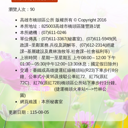
瀏覽人次：
90
高雄市橋頭區公所 版權所有 © Copyright 2016
本所地址：825003高雄市橋頭區隆豐路1號
本所總機：(07)611-0246
單位傳真：(07)611-3367(秘書室)、(07)611-5949(民
政課--里鄰業務.兵役及調解等、(07)612-2314(經建
課--基層建設及農林漁牧等.社會課--社會福利等)
上班時間：星期一至星期五 上午08:00～12:00 下午
01:30～05:30(中午12:00~13:30休息；國定假日除外)
交通：臺鐵或高雄捷運紅線橋頭站(R23)下車步行8分
鐘、公車式小黃95及接駁公車紅72、紅75(原紅
72C)、紅76(原紅72B)橋頭區公所站下車步行1分鐘。
高雄市公共腳踏車
(捷運橋頭火車站<-->竹林公
園)
網頁維護：本所秘書室
更新日期：
115-08-05