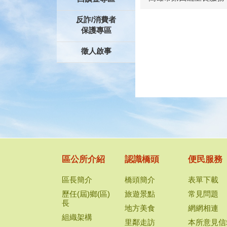
反詐/消費者
保護專區
徵人啟事
區公所介紹
認識橋頭
便民服務
區長簡介
橋頭簡介
表單下載
歷任(屆)鄉(區)
旅遊景點
常見問題
長
地方美食
網網相連
組織架構
里鄰走訪
本所意見信