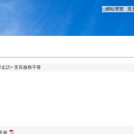
網站導覽
意
:::
鄰走訪
里長服務手冊
手冊