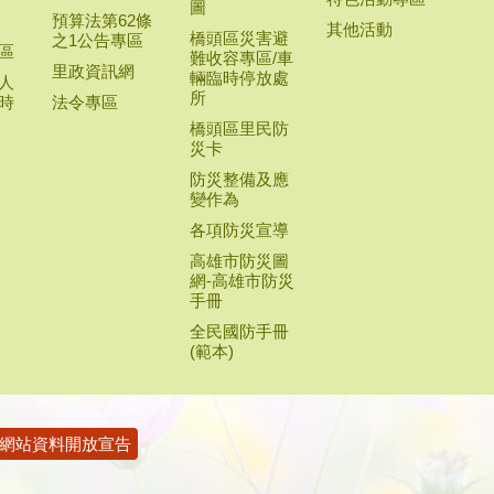
圖
預算法第62條
其他活動
橋頭區災害避
之1公告專區
區
難收容專區/車
里政資訊網
輛臨時停放處
人
所
時
法令專區
橋頭區里民防
災卡
防災整備及應
變作為
各項防災宣導
高雄市防災圖
網-高雄市防災
手冊
全民國防手冊
(範本)
網站資料開放宣告