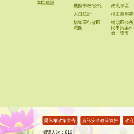
本區建設
機關學校/公托
政風專區
人口統計
檔案應用專
橋頭區行政區
橋頭區公所
域圖
民申請案件
效一覽表
:::
隱私權政策宣告
資訊安全政策宣告
政府
瀏覽人次：
816