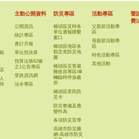
主動公開資料
防災專區
活動專區
聲
費
公開資訊
橋頭區災時各
父親節活動專
單位通報聯繫
區
統計專區
窗口
母親節活動專
會計月報
橋頭區地區各
區
類災害防災地
箱
單位預決算
特色活動專區
圖
預算法第62條
其他活動
橋頭區災害避
之1公告專區
區
難收容專區/車
里政資訊網
輛臨時停放處
人
所
時
法令專區
橋頭區里民防
災卡
防災整備及應
變作為
各項防災宣導
高雄市防災圖
網-高雄市防災