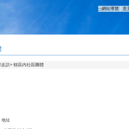
網站導覽
意
:::
體
鄰走訪
轄區內社區團體
地址