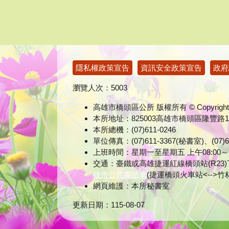
:::
隱私權政策宣告
資訊安全政策宣告
政府
瀏覽人次：
5003
高雄市橋頭區公所 版權所有 © Copyright 
本所地址：825003高雄市橋頭區隆豐路
本所總機：(07)611-0246
單位傳真：(07)611-3367(秘書室)、(0
上班時間：星期一至星期五 上午08:00～12:0
交通：臺鐵或高雄捷運紅線橋頭站(R23)下
雄市公共腳踏車
(捷運橋頭火車站<--
網頁維護：本所秘書室
更新日期：
115-08-07