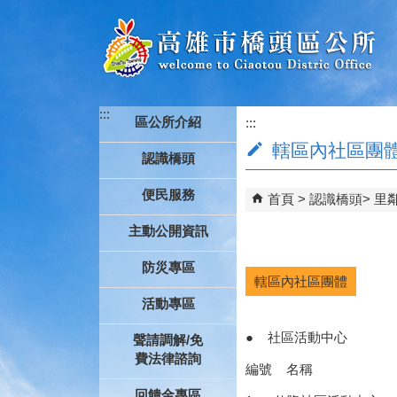
跳到主要內容區塊
:::
區公所介紹
:::
轄區內社區團
認識橋頭
便民服務
首頁
認識橋頭
里
主動公開資訊
防災專區
轄區內社區團體
活動專區
●
社區活動中心
聲請調解/免
費法律諮詢
編號 名稱 
回饋金專區