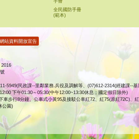
手冊
全民國防手冊
(範本)
網站資料開放宣告
2016
1號
7)611-5949(民政課--里鄰業務.兵役及調解等、(07)612-2314(經
0 下午01:30～05:30(中午12:00~13:30休息；國定假日除外)
車步行8分鐘、公車式小黃95及接駁公車紅72、紅75(原紅72C)、紅
>竹林公園)