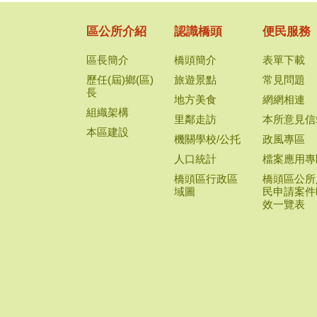
區公所介紹
認識橋頭
便民服務
區長簡介
橋頭簡介
表單下載
歷任(屆)鄉(區)
旅遊景點
常見問題
長
地方美食
網網相連
組織架構
里鄰走訪
本所意見信
本區建設
機關學校/公托
政風專區
人口統計
檔案應用專
橋頭區行政區
橋頭區公所
域圖
民申請案件
效一覽表