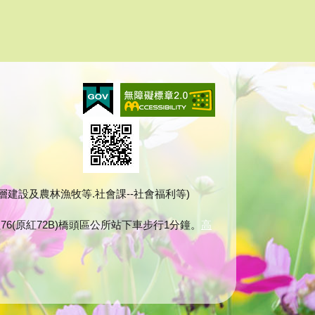
建課--基層建設及農林漁牧等.社會課--社會福利等)
76(原紅72B)橋頭區公所站下車步行1分鐘。
高