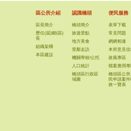
區公所介紹
認識橋頭
便民服務
區長簡介
橋頭簡介
表單下載
歷任(屆)鄉(區)
旅遊景點
常見問題
長
地方美食
網網相連
組織架構
里鄰走訪
本所意見信
本區建設
機關學校/公托
政風專區
人口統計
檔案應用專
橋頭區行政區
橋頭區公所
域圖
民申請案件
效一覽表