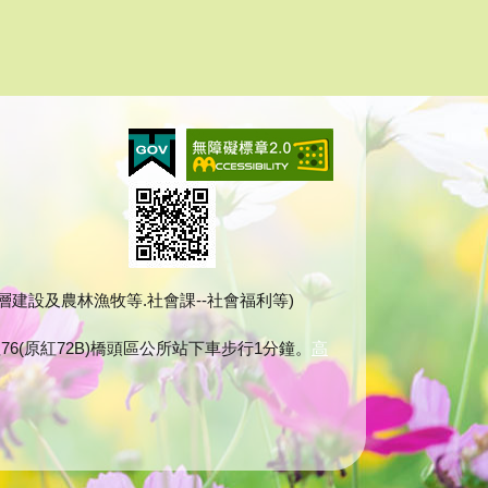
建課--基層建設及農林漁牧等.社會課--社會福利等)
76(原紅72B)橋頭區公所站下車步行1分鐘。
高