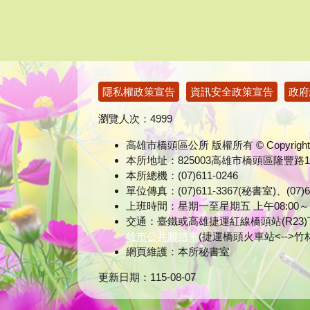
:::
隱私權政策宣告
資訊安全政策宣告
政府
瀏覽人次：
4999
高雄市橋頭區公所 版權所有 © Copyright 
本所地址：825003高雄市橋頭區隆豐路
本所總機：(07)611-0246
單位傳真：(07)611-3367(秘書室)、(0
上班時間：星期一至星期五 上午08:00～12:0
交通：臺鐵或高雄捷運紅線橋頭站(R23)下
雄市公共腳踏車
(捷運橋頭火車站<--
網頁維護：本所秘書室
更新日期：
115-08-07