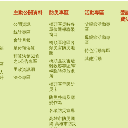
主動公開資料
防災專區
活動專區
聲
費
公開資訊
橋頭區災時各
父親節活動專
單位通報聯繫
區
統計專區
窗口
母親節活動專
會計月報
橋頭區地區各
區
類災害防災地
箱
單位預決算
特色活動專區
圖
預算法第62條
其他活動
橋頭區災害避
之1公告專區
區
難收容專區/車
里政資訊網
輛臨時停放處
人
所
時
法令專區
橋頭區里民防
災卡
防災整備及應
變作為
各項防災宣導
高雄市防災圖
網-高雄市防災