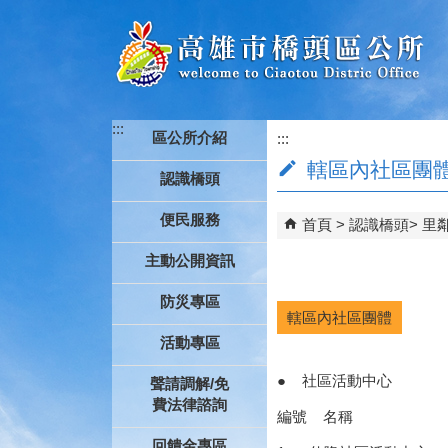
跳到主要內容區塊
:::
區公所介紹
:::
轄區內社區團
認識橋頭
便民服務
首頁
認識橋頭
里
主動公開資訊
防災專區
轄區內社區團體
活動專區
●
社區活動中心
聲請調解/免
費法律諮詢
編號 名稱 
回饋金專區