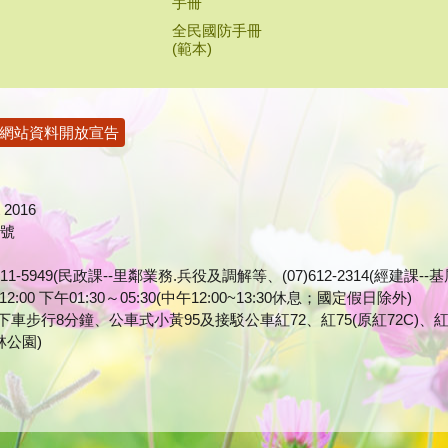
手冊
全民國防手冊
(範本)
網站資料開放宣告
2016
1號
7)611-5949(民政課--里鄰業務.兵役及調解等、(07)612-2314(經
0 下午01:30～05:30(中午12:00~13:30休息；國定假日除外)
車步行8分鐘、公車式小黃95及接駁公車紅72、紅75(原紅72C)、紅
>竹林公園)