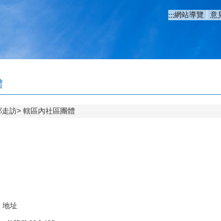
網站導覽
意
:::
體
鄰走訪
轄區內社區團體
地址