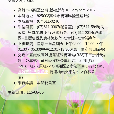
瀏覽人次：
3527
高雄市橋頭區公所 版權所有 © Copyright 2016
本所地址：825003高雄市橋頭區隆豐路1號
本所總機：(07)611-0246
單位傳真：(07)611-3367(秘書室)、(07)611-5949(民
政課--里鄰業務.兵役及調解等、(07)612-2314(經建
課--基層建設及農林漁牧等.社會課--社會福利等)
上班時間：星期一至星期五 上午08:00～12:00 下午
01:30～05:30(中午12:00~13:30休息；國定假日除外)
交通：臺鐵或高雄捷運紅線橋頭站(R23)下車步行8分
鐘、公車式小黃95及接駁公車紅72、紅75(原紅
72C)、紅76(原紅72B)橋頭區公所站下車步行1分鐘。
高雄市公共腳踏車
(捷運橋頭火車站<-->竹林公
園)
網頁維護：本所秘書室
更新日期：
115-08-05